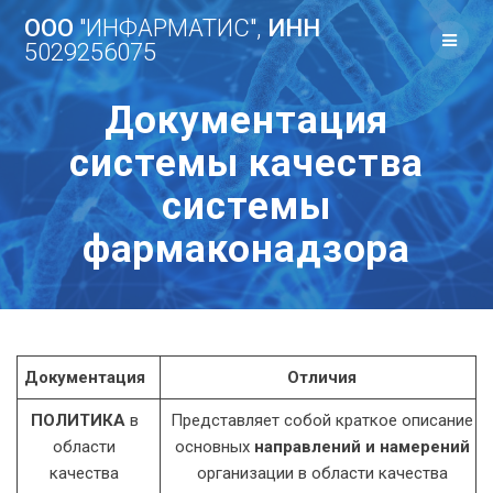
Перейти
ООО
"ИНФАРМАТИС",
ИНН
к
5029256075
контенту
Документация
системы качества
системы
фармаконадзора
Документация
Отличия
ПОЛИТИКА
в
Представляет собой краткое описание
области
основных
направлений и намерений
качества
организации в области качества